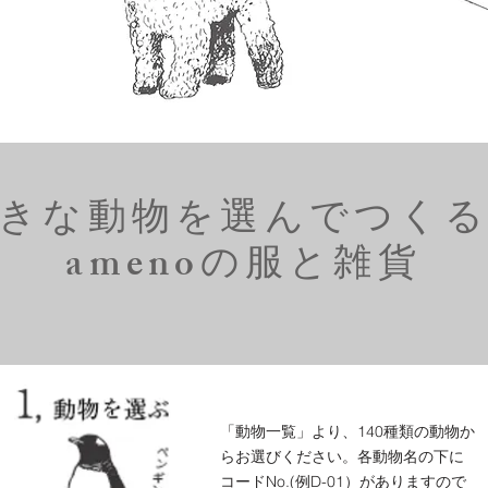
きな動物を選んでつく
amenoの服と雑貨
「動物一覧」より、140種類の動物か
らお選びください。各動物名の下に
コードNo.(例D-01）がありますので