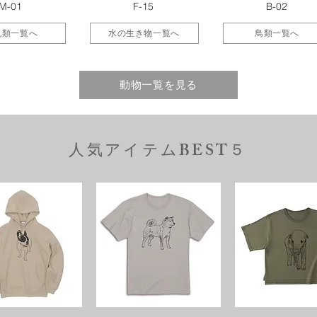
M-01
F-15
B-02
乳類一覧へ
水の生き物一覧へ
鳥類一覧へ
動物一覧を見る
人気アイテムBEST５