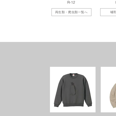
R-12
両生類・爬虫類一覧へ
哺