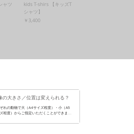
Tシャツ
kids T-shirs 【キッズT
シャツ】
価格
￥3,400
像の大きさ／位置は変えられる？
ぞれの動物で大（A4サイズ程度）・小（A5
ズ程度）からご指定いただくことができま
また、位置も右下、バックプリント・・・な
指定いただけますので備考欄にご記入くださ
ご指定内容によって不可能なものなどござい