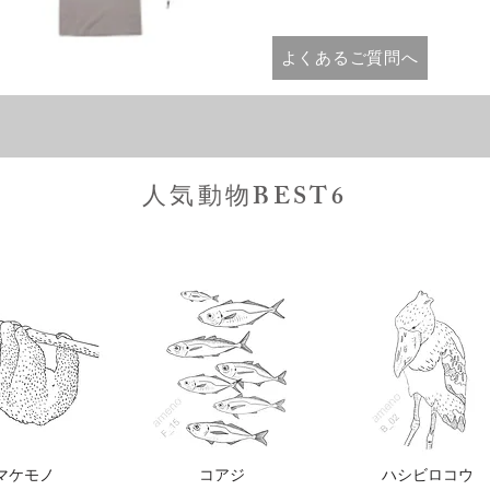
よくあるご質問へ
人気動物BEST6
マケモノ
コアジ
ハシビロコウ