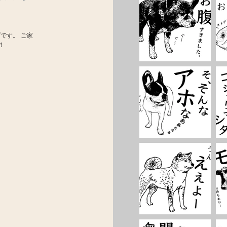
です。 ご家
!