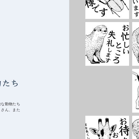
物たち
快な動物たち
トさん、また