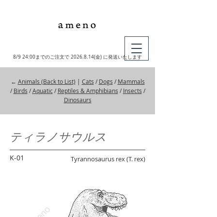
MY CART
8/9 24:00までのご注文で
2026.8.14
(金) に発送いたします
←
Animals (Back to List)
|
Cats
/
Dogs
/
Mammals
/
Birds
/
Aquatic
/
Reptiles & Amphibians
/
Insects
/
Dinosaurs
ティラノサウルス
K-01
Tyrannosaurus rex (T. rex)