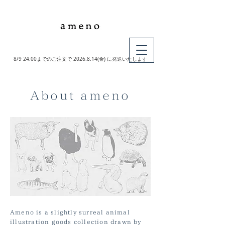
MY CART
8/9 24:00までのご注文で
2026.8.14
(金) に発送いたします
About ameno
Ameno is a slightly surreal animal
illustration goods collection drawn by