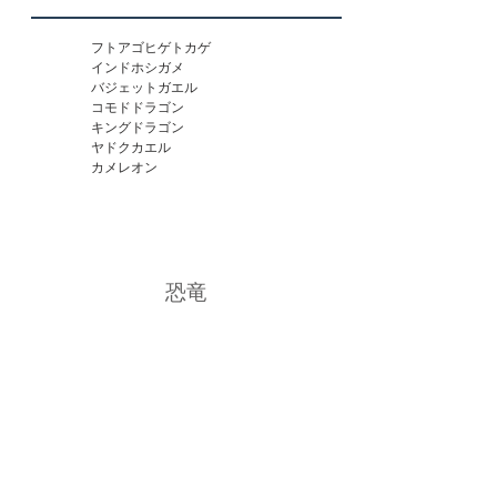
シーバス

スジアラ

タカサゴ

フトアゴヒゲトカゲ

タコ

インドホシガメ

タコブネ

バジェットガエル

ちりもんモンスター

コモドドラゴン

つばくろえい

キングドラゴン

デメニギス

ヤドクカエル

ハコフグ

カメレオン
ブラックバス

ブリ

マガキ貝

マグロ

メダカ

ヤリイカ

恐竜
蟹

金魚
スピノサウルス

ダンクレオスデウス

ブラキオザウルス

ケントロサウルス

タンバティタニス