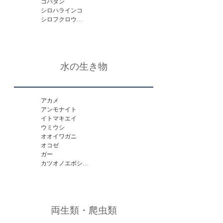
コバタン

シロハラインコ

シロフクロウ

ズグロシロハラインコ

タカ

とんび

フロコインコ

水の生き物
メジロ

ヤマガラ

ワシ

尻尾の長い鶏
アカメ

アンモナイト

イトマキエイ

ウミウシ

オオイワガニ

オコゼ

ガー

カツオノエボシ

カンパチ

キス

グレ

クロダイ

両生類・爬虫類
ゴグリンフィッシュ

サバ
