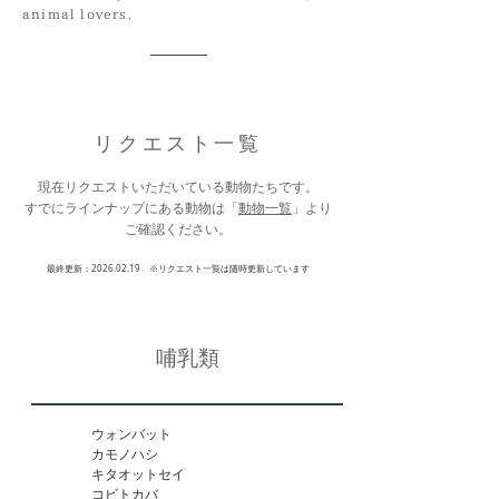
animal lovers.
リクエスト一覧
現在リクエストいただいている動物たちです。
​すでにラインナップにある動物は「
動物一覧
」より
ご確認ください。
最終更新：2026.02.19 ※リクエスト一覧は随時更新しています
哺乳類
ウォンバット

カモノハシ

キタオットセイ

コビトカバ
