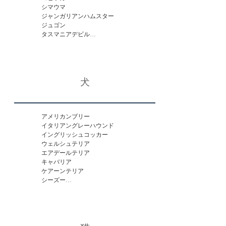
シマウマ

ジャンガリアンハムスター

ジュゴン

タスマニアデビル

デグー

ヌートリア

パタスモンキー

マナティ

犬
マヌルネコ

マレーシアバク

モルモット

ラーテル

ライオン

アメリカンブリー

リチャードソンジリス

イタリアングレーハウンド

レッサーパンダ

イングリッシュコッカー

ロバ

ウェルシュテリア

虎

エアデールテリア

アシカ

キャバリア

南アフリカオットセイ
ケアーンテリア

シーズー

ノーホークテリア

ハスキー

ペキニーズ

ボクサー

ヨークシャーテリア
