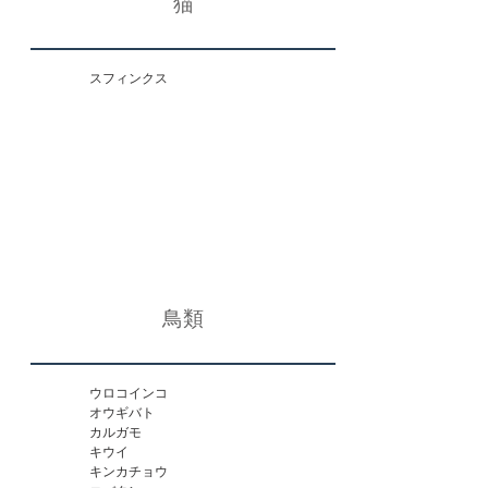
猫
ワイヤーフォックステリア

柴犬の子犬
スフィンクス
鳥類
ウロコインコ

オウギバト

カルガモ

キウイ

キンカチョウ
