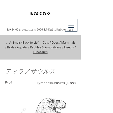
MY CART
8/9 24:00までのご注文で
2026.8.14
(金) に発送いたします
←
Animals (Back to List)
|
Cats
/
Dogs
/
Mammals
/
Birds
/
Aquatic
/
Reptiles & Amphibians
/
Insects
/
Dinosaurs
ティラノサウルス
K-01
Tyrannosaurus rex (T. rex)