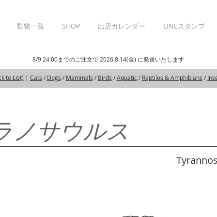
動物一覧
SHOP
出店カレンダー
LINEスタンプ
8/9 24:00までのご注文で 2026.8.14(金) に発送いたします
 to List)
|
Cats
/
Dogs
/
Mammals
/
Birds
/
Aquatic
/
Reptiles & Amphibians
/
Ins
ラノサウルス
Tyrannosa