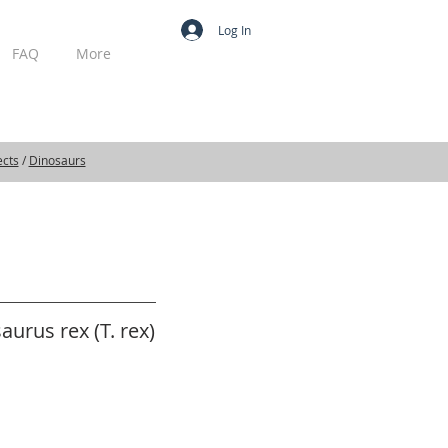
Log In
FAQ
More
MY CART
ects
/
Dinosaurs
urus rex (T. rex)