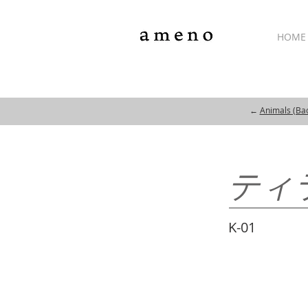
HOME
←
Animals (Back
ティ
K-01