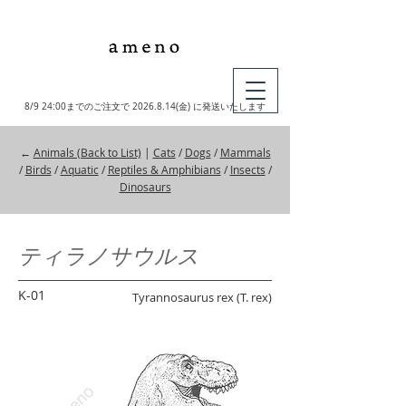
MY CART
8/9 24:00までのご注文で
2026.8.14
(金) に発送いたします
←
Animals (Back to List)
|
Cats
/
Dogs
/
Mammals
/
Birds
/
Aquatic
/
Reptiles & Amphibians
/
Insects
/
Dinosaurs
ティラノサウルス
K-01
Tyrannosaurus rex (T. rex)