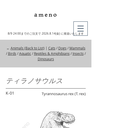
MY CART
8/9 24:00までのご注文で
2026.8.14
(金) に発送いたします
←
Animals (Back to List)
|
Cats
/
Dogs
/
Mammals
/
Birds
/
Aquatic
/
Reptiles & Amphibians
/
Insects
/
Dinosaurs
ティラノサウルス
K-01
Tyrannosaurus rex (T. rex)