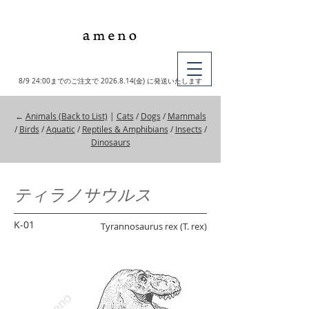
MY CART
8/9 24:00までのご注文で
2026.8.14
(金) に発送いたします
←
Animals (Back to List)
|
Cats
/
Dogs
/
Mammals
/
Birds
/
Aquatic
/
Reptiles & Amphibians
/
Insects
/
Dinosaurs
ティラノサウルス
K-01
Tyrannosaurus rex (T. rex)