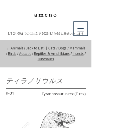
MY CART
8/9 24:00までのご注文で
2026.8.14
(金) に発送いたします
←
Animals (Back to List)
|
Cats
/
Dogs
/
Mammals
/
Birds
/
Aquatic
/
Reptiles & Amphibians
/
Insects
/
Dinosaurs
ティラノサウルス
K-01
Tyrannosaurus rex (T. rex)