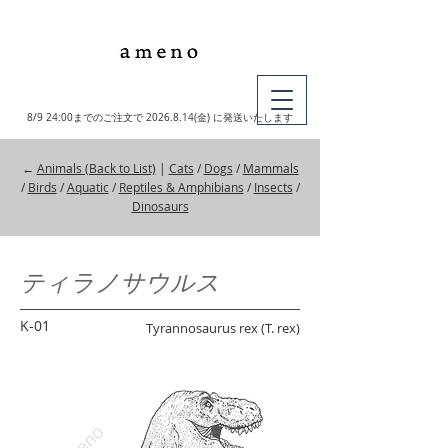
MY CART
8/9 24:00までのご注文で
2026.8.14
(金) に発送いたします
←
Animals (Back to List)
|
Cats
/
Dogs
/
Mammals
/
Birds
/
Aquatic
/
Reptiles & Amphibians
/
Insects
/
Dinosaurs
ティラノサウルス
K-01
Tyrannosaurus rex (T. rex)