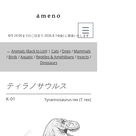
MY CART
8/9 24:00までのご注文で
2026.8.14
(金) に発送いたします
←
Animals (Back to List)
|
Cats
/
Dogs
/
Mammals
/
Birds
/
Aquatic
/
Reptiles & Amphibians
/
Insects
/
Dinosaurs
ティラノサウルス
K-01
Tyrannosaurus rex (T. rex)