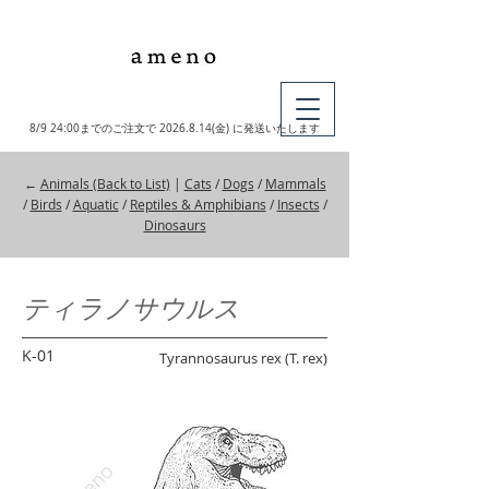
MY CART
8/9 24:00までのご注文で
2026.8.14
(金) に発送いたします
←
Animals (Back to List)
|
Cats
/
Dogs
/
Mammals
/
Birds
/
Aquatic
/
Reptiles & Amphibians
/
Insects
/
Dinosaurs
ティラノサウルス
K-01
Tyrannosaurus rex (T. rex)