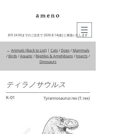
MY CART
8/9 24:00までのご注文で
2026.8.14
(金) に発送いたします
←
Animals (Back to List)
|
Cats
/
Dogs
/
Mammals
/
Birds
/
Aquatic
/
Reptiles & Amphibians
/
Insects
/
Dinosaurs
ティラノサウルス
K-01
Tyrannosaurus rex (T. rex)