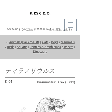
MY CART
8/9 24:00までのご注文で
2026.8.14
(金) に発送いたします
←
Animals (Back to List)
|
Cats
/
Dogs
/
Mammals
/
Birds
/
Aquatic
/
Reptiles & Amphibians
/
Insects
/
Dinosaurs
ティラノサウルス
K-01
Tyrannosaurus rex (T. rex)