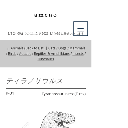
MY CART
8/9 24:00までのご注文で
2026.8.14
(金) に発送いたします
←
Animals (Back to List)
|
Cats
/
Dogs
/
Mammals
/
Birds
/
Aquatic
/
Reptiles & Amphibians
/
Insects
/
Dinosaurs
ティラノサウルス
K-01
Tyrannosaurus rex (T. rex)