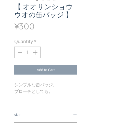
【 オオサンショウ
ウオの缶バッジ 】
Price
¥300
Quantity
*
Add to Cart
シンプルな缶バッジ。
ブローチとしても。
size
32mm