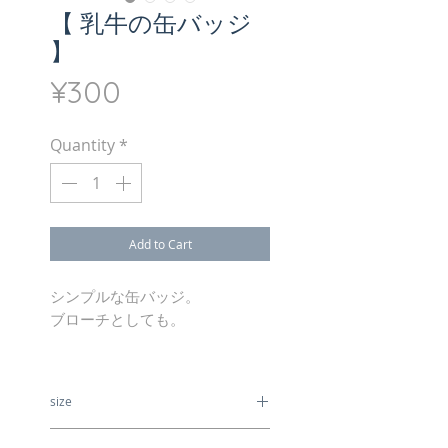
【 乳牛の缶バッジ
】
Price
¥300
Quantity
*
Add to Cart
シンプルな缶バッジ。
ブローチとしても。
size
32mm