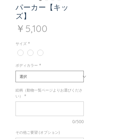
パーカー【キッ
ズ】
価
￥5,100
格
サイズ
*
ボディカラー
*
絵柄（動物一覧ページよりお選びくださ
い）
*
0/500
その他ご要望 (オプション)