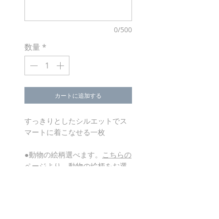
0/500
数量
*
カートに追加する
すっきりとしたシルエットでス
マートに着こなせる一枚
●動物の絵柄選べます。
こちらの
ページ
より、動物の絵柄をお選
びいただいてからご注文くださ
い。
material