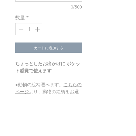
0/500
数量
*
カートに追加する
ちょっとしたお出かけに ポケッ
ト感覚で使えます
●動物の絵柄選べます。
こちらの
ページ
より、動物の絵柄をお選
びいただいてからご注文くださ
い。
material
綿100％キャンバス