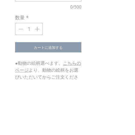
0/500
数量
*
カートに追加する
●動物の絵柄選べます。
こちらの
ページ
より、動物の絵柄をお選
びいただいてからご注文くださ
い。
material
綿100％ キャンバス
返品・返金ポリシー
size
タテ40cm×ヨコ50cm×底マチ10cm 持ち
返品・交換・キャンセルについては下記
手 120cm
商品の配送について
の条件で承りますのでご確認下さい。