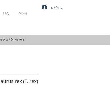
ログイン
FAQ
More
MY CART
nsects
/
Dinosaurs
urus rex (T. rex)