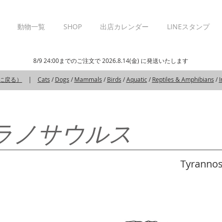
動物一覧
SHOP
出店カレンダー
LINEスタンプ
8/9 24:00までのご注文で 2026.8.14(金) に発送いたします
覧に戻る）
|
Cats
/
Dogs
/
Mammals
/
Birds
/
Aquatic
/
Reptiles & Amphibians
/
I
ラノサウルス
Tyrannosa