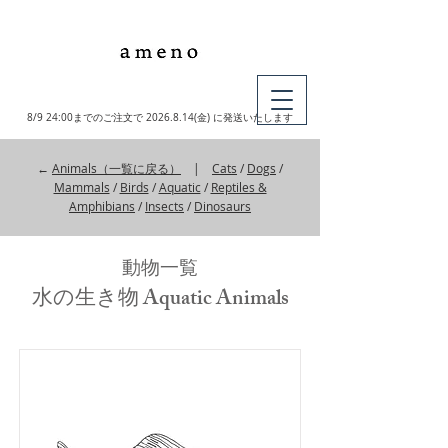
MY CART
8/9 24:00までのご注文で
2026.8.14
(金) に発送いたします
←
Animals（一覧に戻る）
|
Cats
/
Dogs
/
Mammals
/
Birds
/
Aquatic
/
Reptiles &
Amphibians
/
Insects
/
Dinosaurs
動物一覧
水の生き物 Aquatic Animals