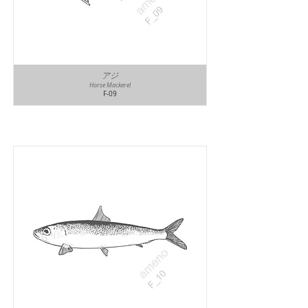
アジ
Horse Mackerel
F-09