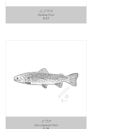
ニジマス
Rainbow Trout
F-17
イワナ
Char (Japanese Char)
F-18