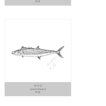
F-11
サワラ
Spanish Mackerel
F-12