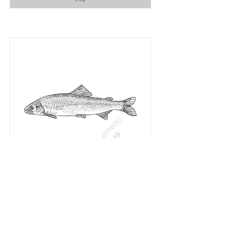
アユ
Sweetfish (Ayu)
F-19