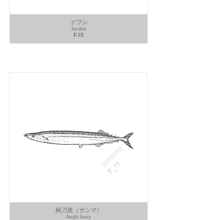
イワシ
Sardine
F-10
秋刀魚（サンマ）
Pacific Saury