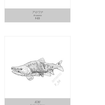
アロワナ
Arowana
F-03
紅鮭