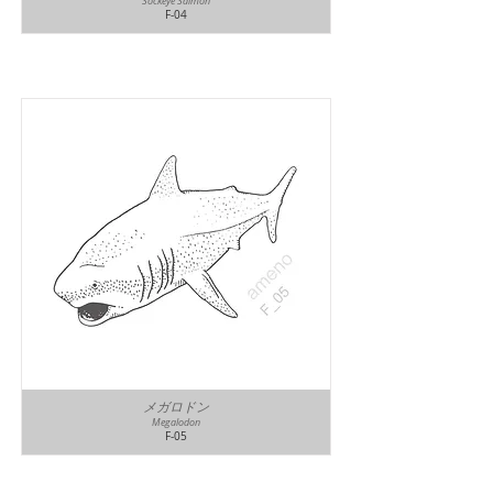
Sockeye Salmon
F-04
メガロドン
Megalodon
F-05