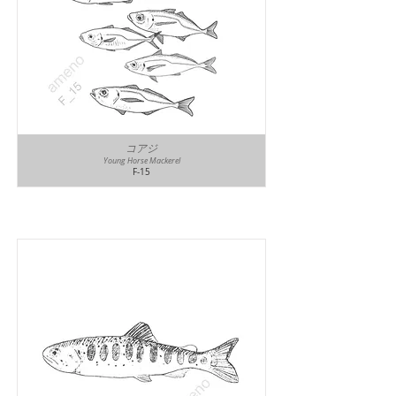
コアジ
Young Horse Mackerel
F-15