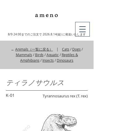
MY CART
8/9 24:00までのご注文で
2026.8.14
(金) に発送いたします
←
Animals（一覧に戻る）
|
Cats
/
Dogs
/
Mammals
/
Birds
/
Aquatic
/
Reptiles &
Amphibians
/
Insects
/
Dinosaurs
ティラノサウルス
K-01
Tyrannosaurus rex (T. rex)