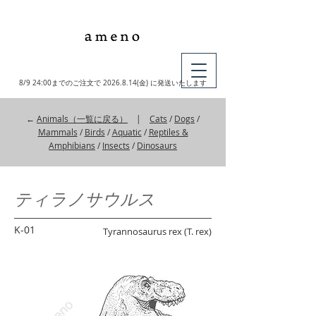
MY CART
8/9 24:00までのご注文で
2026.8.14
(金) に発送いたします
←
Animals（一覧に戻る）
|
Cats
/
Dogs
/
Mammals
/
Birds
/
Aquatic
/
Reptiles &
Amphibians
/
Insects
/
Dinosaurs
ティラノサウルス
K-01
Tyrannosaurus rex (T. rex)