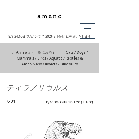
MY CART
8/9 24:00までのご注文で
2026.8.14
(金) に発送いたします
←
Animals（一覧に戻る）
|
Cats
/
Dogs
/
Mammals
/
Birds
/
Aquatic
/
Reptiles &
Amphibians
/
Insects
/
Dinosaurs
ティラノサウルス
K-01
Tyrannosaurus rex (T. rex)