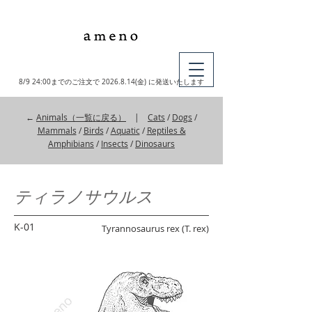
MY CART
8/9 24:00までのご注文で
2026.8.14
(金) に発送いたします
←
Animals（一覧に戻る）
|
Cats
/
Dogs
/
Mammals
/
Birds
/
Aquatic
/
Reptiles &
Amphibians
/
Insects
/
Dinosaurs
ティラノサウルス
K-01
Tyrannosaurus rex (T. rex)