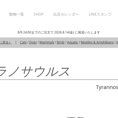
動物一覧
SHOP
出店カレンダー
LINEスタンプ
8/9 24:00までのご注文で 2026.8.14(金) に発送いたします
覧に戻る）
|
Cats
/
Dogs
/
Mammals
/
Birds
/
Aquatic
/
Reptiles & Amphibians
/
I
ラノサウルス
Tyrannosa