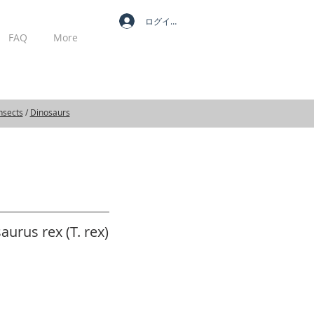
ログイン
FAQ
More
MY CART
nsects
/
Dinosaurs
urus rex (T. rex)