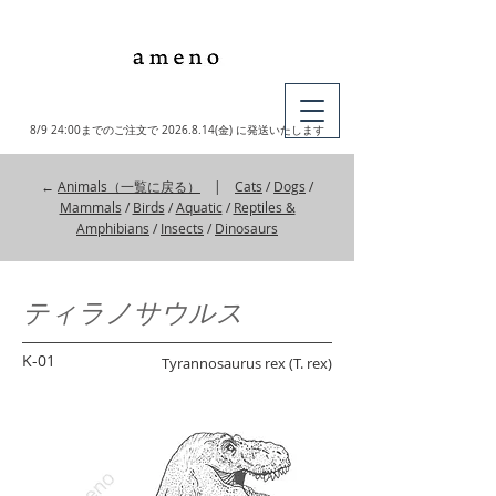
MY CART
8/9 24:00までのご注文で
2026.8.14
(金) に発送いたします
←
Animals（一覧に戻る）
|
Cats
/
Dogs
/
Mammals
/
Birds
/
Aquatic
/
Reptiles &
Amphibians
/
Insects
/
Dinosaurs
ティラノサウルス
K-01
Tyrannosaurus rex (T. rex)