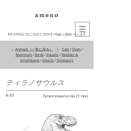
MY CART
8/9 24:00までのご注文で
2026.8.14
(金) に発送いたします
←
Animals（一覧に戻る）
|
Cats
/
Dogs
/
Mammals
/
Birds
/
Aquatic
/
Reptiles &
Amphibians
/
Insects
/
Dinosaurs
ティラノサウルス
K-01
Tyrannosaurus rex (T. rex)