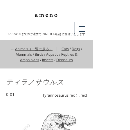
MY CART
8/9 24:00までのご注文で
2026.8.14
(金) に発送いたします
←
Animals（一覧に戻る）
|
Cats
/
Dogs
/
Mammals
/
Birds
/
Aquatic
/
Reptiles &
Amphibians
/
Insects
/
Dinosaurs
ティラノサウルス
K-01
Tyrannosaurus rex (T. rex)