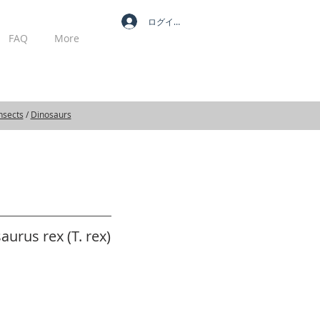
ログイン
FAQ
More
MY CART
nsects
/
Dinosaurs
urus rex (T. rex)