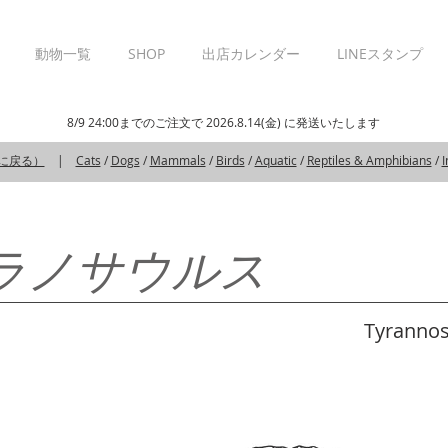
動物一覧
SHOP
出店カレンダー
LINEスタンプ
8/9 24:00までのご注文で 2026.8.14(金) に発送いたします
覧に戻る）
|
Cats
/
Dogs
/
Mammals
/
Birds
/
Aquatic
/
Reptiles & Amphibians
/
I
ラノサウルス
Tyrannosa