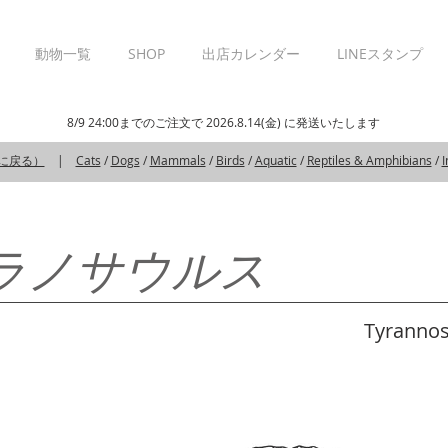
動物一覧
SHOP
出店カレンダー
LINEスタンプ
8/9 24:00までのご注文で 2026.8.14(金) に発送いたします
覧に戻る）
|
Cats
/
Dogs
/
Mammals
/
Birds
/
Aquatic
/
Reptiles & Amphibians
/
I
ラノサウルス
Tyrannosa