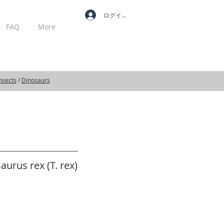
ログイン
FAQ
More
MY CART
nsects
/
Dinosaurs
urus rex (T. rex)