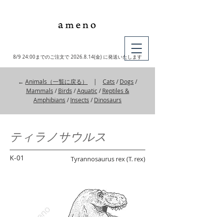
MY CART
8/9 24:00までのご注文で
2026.8.14
(金) に発送いたします
←
Animals（一覧に戻る）
|
Cats
/
Dogs
/
Mammals
/
Birds
/
Aquatic
/
Reptiles &
Amphibians
/
Insects
/
Dinosaurs
ティラノサウルス
K-01
Tyrannosaurus rex (T. rex)