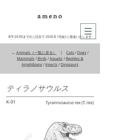
MY CART
8/9 24:00までのご注文で
2026.8.14
(金) に発送いたします
←
Animals（一覧に戻る）
|
Cats
/
Dogs
/
Mammals
/
Birds
/
Aquatic
/
Reptiles &
Amphibians
/
Insects
/
Dinosaurs
ティラノサウルス
K-01
Tyrannosaurus rex (T. rex)